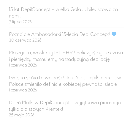
15 lat DepilConcept – wielka Gala Jubileuszowa za
nami!
7 lipca 2026
Poznajcie Ambasadorki 15-lecia DepilConcept!
30 czerwca 2026
Maszynka, wosk czy IPL SHR? Policzyliśmy, ile czasu
i pieniędzy marnujemy na tradycyjną depilację
1 czerwca 2026
Gładka skóra to wolność! Jak 15 lat DepilConcept w
Polsce zmieniło definicję kobiecej pewności siebie
1 czerwca 2026
Dzień Matki w DepilConcept – wyjątkowa promocja
tylko dla stałych Klientek!
25 maja 2026