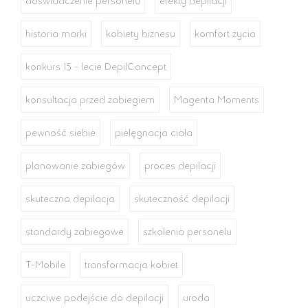
doświadczenie personelu
efekty depilacji
historia marki
kobiety biznesu
komfort życia
konkurs 15 - lecie DepilConcept
konsultacja przed zabiegiem
Magenta Moments
pewność siebie
pielęgnacja ciała
planowanie zabiegów
proces depilacji
skuteczna depilacja
skuteczność depilacji
standardy zabiegowe
szkolenia personelu
T-Mobile
transformacja kobiet
uczciwe podejście do depilacji
uroda