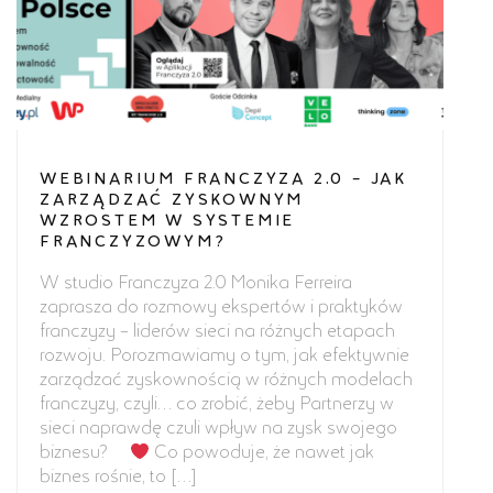
WEBINARIUM FRANCZYZA 2.0 – JAK
ZARZĄDZAĆ ZYSKOWNYM
WZROSTEM W SYSTEMIE
FRANCZYZOWYM?
W studio Franczyza 2.0 Monika Ferreira
zaprasza do rozmowy ekspertów i praktyków
franczyzy – liderów sieci na różnych etapach
rozwoju. Porozmawiamy o tym, jak efektywnie
zarządzać zyskownością w różnych modelach
franczyzy, czyli… co zrobić, żeby Partnerzy w
sieci naprawdę czuli wpływ na zysk swojego
biznesu?
Co powoduje, że nawet jak
biznes rośnie, to […]