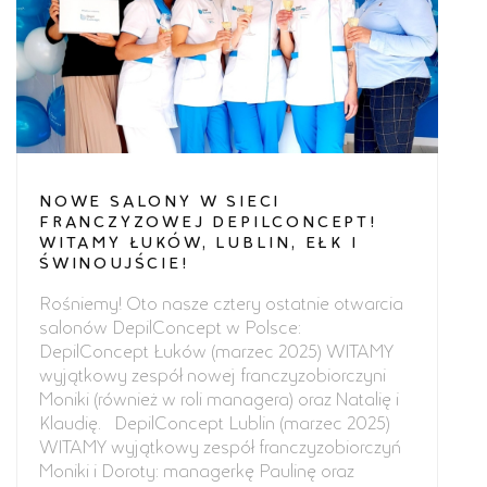
NOWE SALONY W SIECI
FRANCZYZOWEJ DEPILCONCEPT!
WITAMY ŁUKÓW, LUBLIN, EŁK I
ŚWINOUJŚCIE!
Rośniemy! Oto nasze cztery ostatnie otwarcia
salonów DepilConcept w Polsce:
DepilConcept Łuków (marzec 2025) WITAMY
wyjątkowy zespół nowej franczyzobiorczyni
Moniki (również w roli managera) oraz Natalię i
Klaudię. DepilConcept Lublin (marzec 2025)
WITAMY wyjątkowy zespół franczyzobiorczyń
Moniki i Doroty: managerkę Paulinę oraz