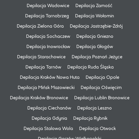
Depilacja Wadowice
Depilacja Zamość
Depilacja Tarnobrzeg
Depilacja Wołomin
Depilacja Zielona Góra
Depilacja Jastrzębie-Zdrój
Depilacja Sochaczew
Depilacja Gniezno
Depilacja Inowrocław
Depilacja Głogów
Depilacja Starachowice
Depilacja Poznań Jeżyce
Depilacja Tarnów
Depilacja Ruda Śląska
Depilacja Kraków Nowa Huta
Depilacja Opole
Depilacja Mińsk Mazowiecki
Depilacja Oświęcim
Depilacja Kraków Bronowice
Depilacja Lublin Bronowice
Depilacja Ciechanów
Depilacja Leszno
Depilacja Gdynia
Depilacja Rybnik
Depilacja Stalowa Wola
Depilacja Otwock
Depilacja Gorzów Wielkopolski