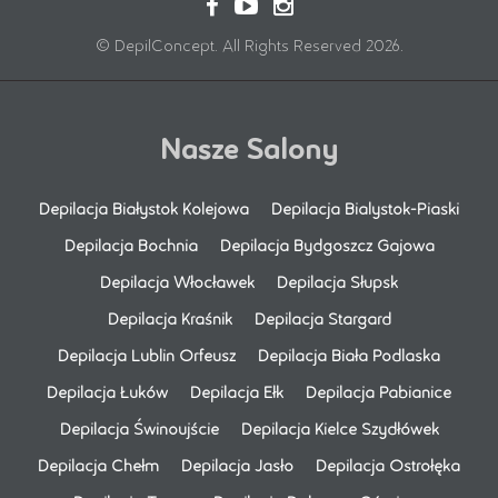
© DepilConcept. All Rights Reserved 2026.
Nasze Salony
Depilacja Białystok Kolejowa
Depilacja Bialystok-Piaski
Depilacja Bochnia
Depilacja Bydgoszcz Gajowa
Depilacja Włocławek
Depilacja Słupsk
Depilacja Kraśnik
Depilacja Stargard
Depilacja Lublin Orfeusz
Depilacja Biała Podlaska
Depilacja Łuków
Depilacja Ełk
Depilacja Pabianice
Depilacja Świnoujście
Depilacja Kielce Szydłówek
Depilacja Chełm
Depilacja Jasło
Depilacja Ostrołęka