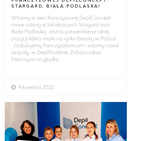
STARGARD, BIAŁA PODLASKA!
Witamy w sieci franczyzowej DepilConcept
nowe salony w lokalizacjach Stargard oraz
Biała Podlaska. Jest to potwierdzenie silnej
pozycji lidera marki na rynku beauty w Polsce.
Gratulujemy franczyzobiorcom i witamy nowe
zespoły w DepilRodzinie. Zobacz także
Franczyza na gładko
9 kwietnia 2025