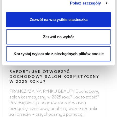
Pokaż szczegóły
Zezwól na wszystkie ciasteczka
Zezwól na wybór
Korzystaj wyłącznie z niezbędnych plików cookie
RAPORT: JAK OTWORZYĆ
DOCHODOWY SALON KOSMETYCZNY
W 2025 ROKU?
FRANCZYZA NA RYNKU BEAUTY Dochodowy
salon kosmetyczny w 2025 roku? Jak to zrobić?
Przedsiębiorcy chcąc rozpocząć własną
przygodę biznesową analizują ważne czynniki
za i przeciw – przychodzimy z pomocą i