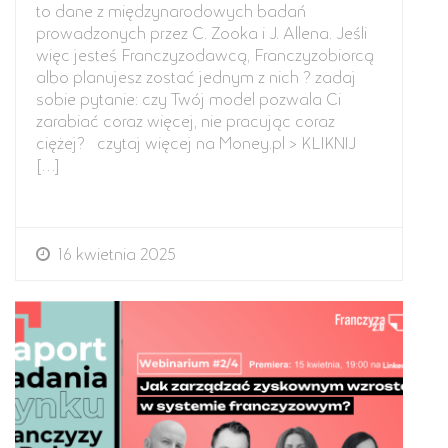
to dane z międzynarodowych badań
prowadzonych przez C. Zooka i J. Allena. Jeśli
więc jesteś Franczyzodawcą, Franczyzobiorcą
albo planujesz zostać jednym z nich ? zadaj
sobie pytanie: czy Twój model pozwala Ci
zarabiać coraz więcej, nie pracując coraz
ciężej? czytaj więcej na Money.pl > KLIKNIJ
[…]
16 kwietnia 2025