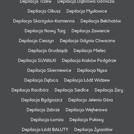
Depilacja Tczew
Depilacja Dąbrowa Górnicza
Depilacja Olkusz
Depilacja Mysłowice
Depilacja Skarżysko-Kamienna
Depilacja Bełchatów
Depilacja Nowy Targ
Depilacja Zawiercie
Depilacja Cieszyn
Depilacja Gdynia Chwarzno
Depilacja Grudziądz
Depilacja Mielec
Depilacja SUWAŁKI
Depilacja Kraków Podgórze
Depilacja Skierniewice
Depilacja Nysa
Depilacja Dębica
Depilacja Łódź Widzew
Depilacja Racibórz
Depilacja Siedlce
Depilacja Żary
Depilacja Bydgoszcz
Depilacja Jelenia Góra
Depilacja Zabrze
Depilacja Wejherowo
Depilacja Łomża
Depilacja Puławy
Depilacja Łódź BAŁUTY
Depilacja Żyrardów