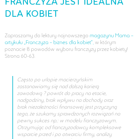
FRANCZYZA JEST IDEALNA
DLA KOBIET
Zapraszamy do lektury najnowszego
magazynu Mama –
artykułu „Franczyza – biznes dla kobiet”,
w którym
poznacie 8 powodów wyboru franczyzy przez kobiety!
Strona 60-63.
Często po urlopie macierzyńskim
zastanawiamy się nad dalszą karierą
zawodową ? powrót do pracy na etacie,
nadgodziny, brak wpływu na dochody oraz
brak niezależności finansowej jest przyczyną
tego, że szukamy sprawdzonych rozwiązań na
pewny sukces np.: w modelu franczyzowym.
Otrzymując od franczyzodawcy kompleksowe
wsparcie przed i po otwarciu firmy, analizy