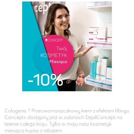
Colagenis ? Przeciwzmarszczkowy krem z efektem liftingu
Concept+ dostępny jest w salonach DepilConcept na
terenie całego kraju. Tylko w maju nasz kosmetyk
miesiąca kupisz z rabatem.