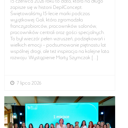
15 czerwca 2026 roku to data, która na długo
zapisze się w historii DepilConcept.
Świętowaliśmy 15-lecie marki podczas
wyjątkowej Gali, która zgromadziła
franczyzobiorców, pracowników salonów,
pracowników centrali oraz gości specjalnych.
To był wieczór pełen wzruszeń, podziękowań i
wielkich emocji – podsumowanie piętnastu lat
wspólnej drogi, ale też inspiracja na kolejne lata
rozwoju. Wystąpienie Marty Szymczak […]
7 lipca 2026