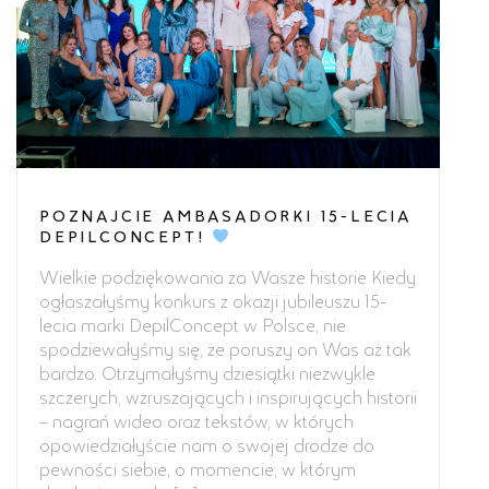
POZNAJCIE AMBASADORKI 15-LECIA
DEPILCONCEPT!
Wielkie podziękowania za Wasze historie Kiedy
ogłaszałyśmy konkurs z okazji jubileuszu 15-
lecia marki DepilConcept w Polsce, nie
spodziewałyśmy się, że poruszy on Was aż tak
bardzo. Otrzymałyśmy dziesiątki niezwykle
szczerych, wzruszających i inspirujących historii
– nagrań wideo oraz tekstów, w których
opowiedziałyście nam o swojej drodze do
pewności siebie, o momencie, w którym