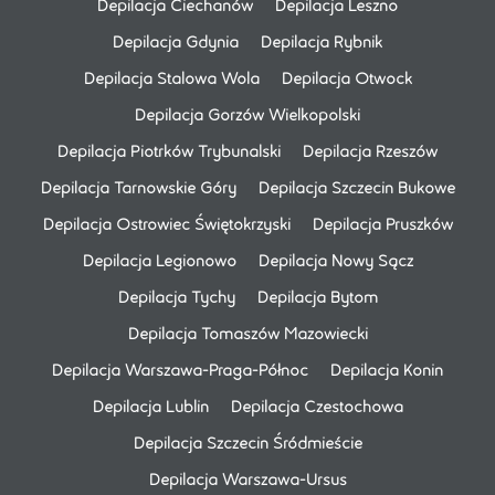
Depilacja Ciechanów
Depilacja Leszno
Depilacja Gdynia
Depilacja Rybnik
Depilacja Stalowa Wola
Depilacja Otwock
Depilacja Gorzów Wielkopolski
Depilacja Piotrków Trybunalski
Depilacja Rzeszów
Depilacja Tarnowskie Góry
Depilacja Szczecin Bukowe
Depilacja Ostrowiec Świętokrzyski
Depilacja Pruszków
Depilacja Legionowo
Depilacja Nowy Sącz
Depilacja Tychy
Depilacja Bytom
Depilacja Tomaszów Mazowiecki
Depilacja Warszawa-Praga-Północ
Depilacja Konin
Depilacja Lublin
Depilacja Czestochowa
Depilacja Szczecin Śródmieście
Depilacja Warszawa-Ursus