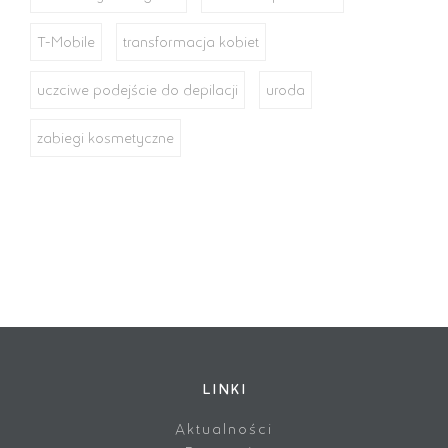
T-Mobile
transformacja kobiet
uczciwe podejście do depilacji
uroda
zabiegi kosmetyczne
LINKI
Aktualności