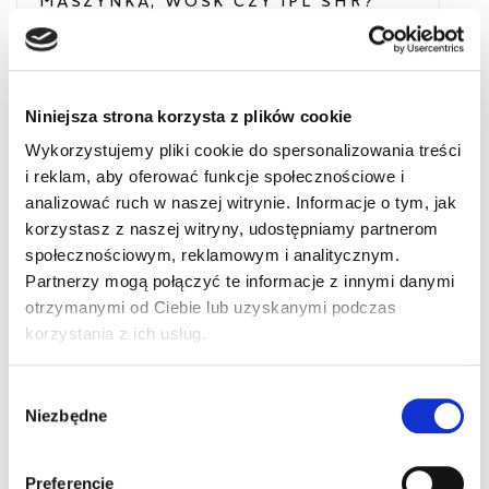
MASZYNKA, WOSK CZY IPL SHR?
POLICZYLIŚMY, ILE CZASU I
PIENIĘDZY MARNUJEMY NA
TRADYCYJNĄ DEPILACJĘ
W codziennym pędzie rzadko zastanawiamy
Niniejsza strona korzysta z plików cookie
się nad realnym kosztem naszych rutynowych
zabiegów pielęgnacyjnych. Zakup paczki
Wykorzystujemy pliki cookie do spersonalizowania treści
maszynek, pianki do golenia czy plastrów z
i reklam, aby oferować funkcje społecznościowe i
woskiem wydaje się drobnym, niemal
analizować ruch w naszej witrynie. Informacje o tym, jak
niezauważalnym wydatkiem. Jednak w skali
korzystasz z naszej witryny, udostępniamy partnerom
roku, a tym bardziej dekady, te „drobne sumy”
społecznościowym, reklamowym i analitycznym.
urastają do rangi poważnych kwot, które
Partnerzy mogą połączyć te informacje z innymi danymi
mogłyby sfinansować wymarzone wakacje
otrzymanymi od Ciebie lub uzyskanymi podczas
lub profesjonalny sprzęt do Twojego […]
korzystania z ich usług.
Wybór
1 czerwca 2026
Niezbędne
zgody
Preferencje