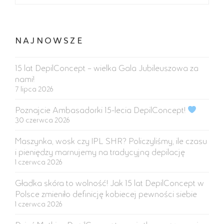
NAJNOWSZE
15 lat DepilConcept – wielka Gala Jubileuszowa za
nami!
7 lipca 2026
Poznajcie Ambasadorki 15-lecia DepilConcept!
30 czerwca 2026
Maszynka, wosk czy IPL SHR? Policzyliśmy, ile czasu
i pieniędzy marnujemy na tradycyjną depilację
1 czerwca 2026
Gładka skóra to wolność! Jak 15 lat DepilConcept w
Polsce zmieniło definicję kobiecej pewności siebie
1 czerwca 2026