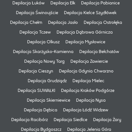
Depilacja Łuków
Depilacja Ełk
Depilacja Pabianice
Depilacja Świnoujście
Depilacja Kielce Szydłówek
Depilacja Chełm
Depilacja Jasło
Depilacja Ostrołęka
Depilacja Tczew
Depilacja Dąbrowa Górnicza
Depilacja Olkusz
Depilacja Mysłowice
Depilacja Skarżysko-Kamienna
Depilacja Bełchatów
Depilacja Nowy Targ
Depilacja Zawiercie
Depilacja Cieszyn
Depilacja Gdynia Chwarzno
Depilacja Grudziądz
Depilacja Mielec
Depilacja SUWAŁKI
Depilacja Kraków Podgórze
Depilacja Skierniewice
Depilacja Nysa
Depilacja Dębica
Depilacja Łódź Widzew
Depilacja Racibórz
Depilacja Siedlce
Depilacja Żary
Depilacja Bydgoszcz
Depilacja Jelenia Góra