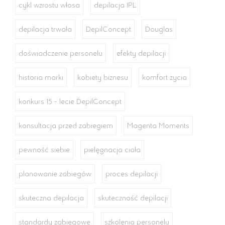
cykl wzrostu włosa
depilacja IPL
depilacja trwała
DepilConcept
Douglas
doświadczenie personelu
efekty depilacji
historia marki
kobiety biznesu
komfort życia
konkurs 15 - lecie DepilConcept
konsultacja przed zabiegiem
Magenta Moments
pewność siebie
pielęgnacja ciała
planowanie zabiegów
proces depilacji
skuteczna depilacja
skuteczność depilacji
standardy zabiegowe
szkolenia personelu