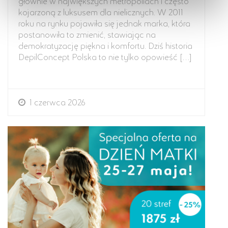
głównie w największych metropoliach i często
kojarzoną z luksusem dla nielicznych. W 2011
roku na rynku pojawiła się jednak marka, która
postanowiła to zmienić, stawiając na
demokratyzację piękna i komfortu. Dziś historia
DepilConcept Polska to nie tylko opowieść […]
1 czerwca 2026