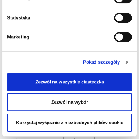
Statystyka
Marketing
Pokaż szczegóły
Zezwól na wszystkie ciasteczka
GŁADKA SKÓRA TO WOLNOŚĆ! JAK
15 LAT DEPILCONCEPT W POLSCE
ZMIENIŁO DEFINICJĘ KOBIECEJ
Zezwól na wybór
PEWNOŚCI SIEBIE
Piętnaście lat temu krajobraz polskiej
Korzystaj wyłącznie z niezbędnych plików cookie
kosmetologii wyglądał zupełnie inaczej niż dziś.
Trwała depilacja była usługą elitarną, dostępną