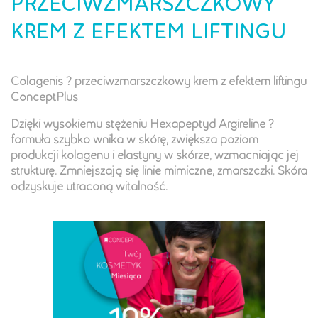
PRZECIWZMARSZCZKOWY
KREM Z EFEKTEM LIFTINGU
Colagenis ? przeciwzmarszczkowy krem z efektem liftingu
ConceptPlus
Dzięki wysokiemu stężeniu Hexapeptyd Argireline ?
formuła szybko wnika w skórę, zwiększa poziom
produkcji kolagenu i elastyny w skórze, wzmacniając jej
strukturę. Zmniejszają się linie mimiczne, zmarszczki. Skóra
odzyskuje utraconą witalność.